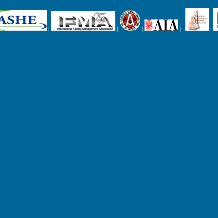
|
|
|
|
|